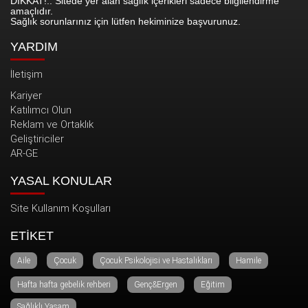
DİKKAT!.. Sitede yer alan sağlık içerikleri sadece bilgilendirme
amaçlıdır.
Sağlık sorunlarınız için lütfen hekiminize başvurunuz.
YARDIM
İletişim
Kariyer
Katılımcı Olun
Reklam ve Ortaklık
Geliştiriciler
AR-GE
YASAL KONULAR
Site Kullanım Koşulları
ETİKET
Aile
Çocuk
Çocuk Psikolojisi ve Hastalıkları
Hamile
Hafta hafta gebelik rehberi
Genç&Ergen
Eğitim
Sağlıklı Yaşam