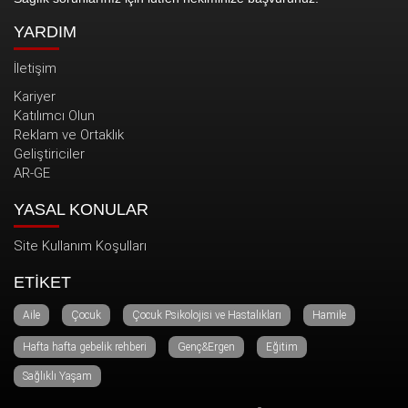
YARDIM
İletişim
Kariyer
Katılımcı Olun
Reklam ve Ortaklık
Geliştiriciler
AR-GE
YASAL KONULAR
Site Kullanım Koşulları
ETİKET
Aile
Çocuk
Çocuk Psikolojisi ve Hastalıkları
Hamile
Hafta hafta gebelik rehberi
Genç&Ergen
Eğitim
Sağlıklı Yaşam