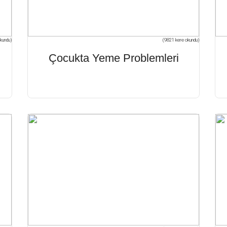
kundu)
(9821 kere okundu)
Çocukta Yeme Problemleri