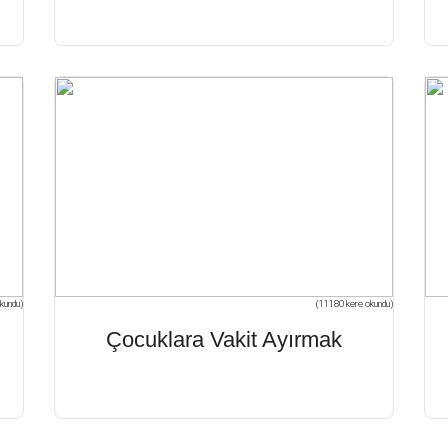
kundu)
(11180 kere okundu)
n
Çocuklara Vakit Ayırmak