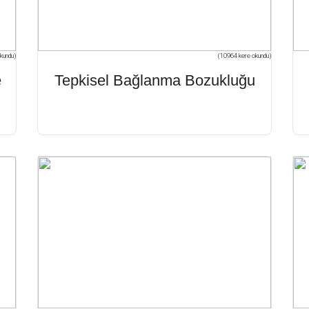
kundu)
(10964 kere okundu)
e
Tepkisel Bağlanma Bozukluğu