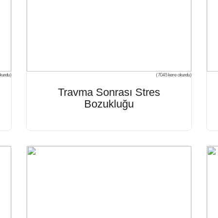
kundu)
(7045 kere okundu)
Travma Sonrası Stres
Bozukluğu