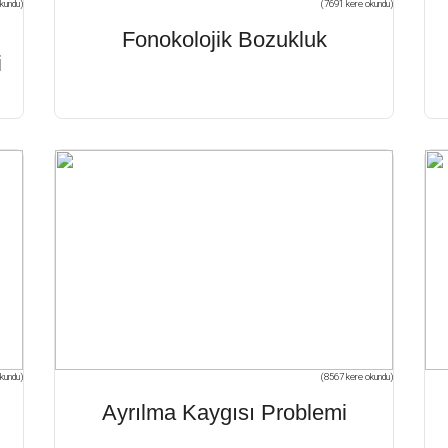
kundu)
(7691 kere okundu)
Fonokolojik Bozukluk
i
kundu)
(8567 kere okundu)
Ayrılma Kaygısı Problemi