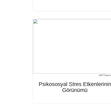
(9477 kere o
Psikososyal Stres Etkenlerini
Görünümü