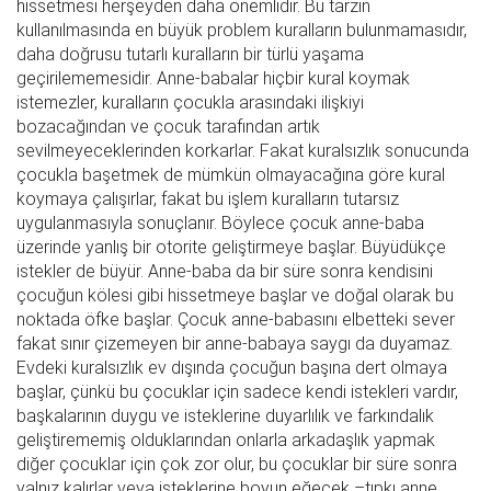
hissetmesi herşeyden daha önemlidir. Bu tarzın
kullanılmasında en büyük problem kuralların bulunmamasıdır,
daha doğrusu tutarlı kuralların bir türlü yaşama
geçirilememesidir. Anne-babalar hiçbir kural koymak
istemezler, kuralların çocukla arasındaki ilişkiyi
bozacağından ve çocuk tarafından artık
sevilmeyeceklerinden korkarlar. Fakat kuralsızlık sonucunda
çocukla başetmek de mümkün olmayacağına göre kural
koymaya çalışırlar, fakat bu işlem kuralların tutarsız
uygulanmasıyla sonuçlanır. Böylece çocuk anne-baba
üzerinde yanlış bir otorite geliştirmeye başlar. Büyüdükçe
istekler de büyür. Anne-baba da bir süre sonra kendisini
çocuğun kölesi gibi hissetmeye başlar ve doğal olarak bu
noktada öfke başlar. Çocuk anne-babasını elbetteki sever
fakat sınır çizemeyen bir anne-babaya saygı da duyamaz.
Evdeki kuralsızlık ev dışında çocuğun başına dert olmaya
başlar, çünkü bu çocuklar için sadece kendi istekleri vardır,
başkalarının duygu ve isteklerine duyarlılık ve farkındalık
geliştirememiş olduklarından onlarla arkadaşlık yapmak
diğer çocuklar için çok zor olur, bu çocuklar bir süre sonra
yalnız kalırlar veya isteklerine boyun eğecek –tıpkı anne