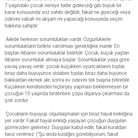
7 yaşındaki çocuk nereye tatile gidileceği gibi büyük bir
karar konusunda söz sahibi değildir, fakat ne giyeceği veya
ödevini sabah mı akşam mı yapacağı konusunda seçim
hakkına sahiptir.
Ailede herkesin sorumlulukları vardır. Özgürlüklerle
sorumlulukların birlikte varolması gerektiğine inanılır. En
baştan itibaren sorumluluklar belirlidir. Çocuk, küçük yaştan
itibaren sorumluluk almaya başlar. Sorumluluklar yaşa göre
yavaş yavaş verilir: çocuk küçükken oyuncaklarını toplar,
biraz daha büyüyünce dolabını toplar, biraz daha büyünce
bakkaldan ekmek alır, sonra ev ödevini tek başına bitirebilir.
Küçükken kendisinden hiçbirşey yapması beklenmeyen bir
çocuğun 10 yaşında birdenbire çöpü dışarıya çıkarması da
çok zordur.
Çocukların büyüyüp olgunlaşmaları için biraz hayal kırıklığına
yer vardır. Fakat hayal kırıklığı yaşayan çocuğun duyguları
görmezden gelinmez. Duygular kabul edilir, fakat kuraldan
taviz verilmez. (“Şu anda kızdığını görebiliyorum, fakat