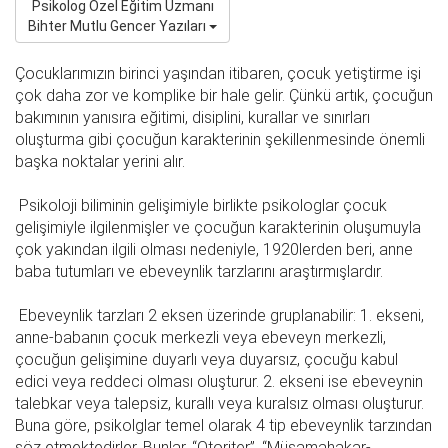
Psikolog Özel Eğitim Uzmanı
Bihter Mutlu Gencer Yazıları
Çocuklarımızın birinci yaşından itibaren, çocuk yetiştirme işi
çok daha zor ve komplike bir hale gelir. Çünkü artık, çocuğun
bakımının yanısıra eğitimi, disiplini, kurallar ve sınırları
oluşturma gibi çocuğun karakterinin şekillenmesinde önemli
başka noktalar yerini alır.
Psikoloji biliminin gelişimiyle birlikte psikologlar çocuk
gelişimiyle ilgilenmişler ve çocuğun karakterinin oluşumuyla
çok yakından ilgili olması nedeniyle, 1920lerden beri, anne
baba tutumları ve ebeveynlik tarzlarını araştırmışlardır.
Ebeveynlik tarzları 2 eksen üzerinde gruplanabilir: 1. ekseni,
anne-babanın çocuk merkezli veya ebeveyn merkezli,
çocuğun gelişimine duyarlı veya duyarsız, çocuğu kabul
edici veya reddeci olması oluşturur. 2. ekseni ise ebeveynin
talebkar veya talepsiz, kurallı veya kuralsız olması oluşturur.
Buna göre, psikolglar temel olarak 4 tip ebeveynlik tarzından
söz etmektedirler. Bunlar, “Otoriter”, “Müsamahakar-