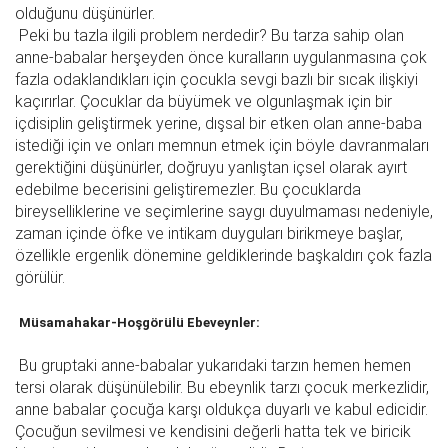
olduğunu düşünürler.
Peki bu tazla ilgili problem nerdedir? Bu tarza sahip olan
anne-babalar herşeyden önce kuralların uygulanmasına çok
fazla odaklandıkları için çocukla sevgi bazlı bir sıcak ilişkiyi
kaçırırlar. Çocuklar da büyümek ve olgunlaşmak için bir
içdisiplin geliştirmek yerine, dışsal bir etken olan anne-baba
istediği için ve onları memnun etmek için böyle davranmaları
gerektiğini düşünürler, doğruyu yanlıştan içsel olarak ayırt
edebilme becerisini geliştiremezler. Bu çocuklarda
bireyselliklerine ve seçimlerine saygı duyulmaması nedeniyle,
zaman içinde öfke ve intikam duyguları birikmeye başlar,
özellikle ergenlik dönemine geldiklerinde başkaldırı çok fazla
görülür.
Müsamahakar-Hoşgörülü Ebeveynler:
Bu gruptaki anne-babalar yukarıdaki tarzın hemen hemen
tersi olarak düşünülebilir. Bu ebeynlik tarzı çocuk merkezlidir,
anne babalar çocuğa karşı oldukça duyarlı ve kabul edicidir.
Çocuğun sevilmesi ve kendisini değerli hatta tek ve biricik