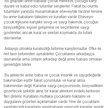
Bu gruptaki anne-babalar çocuk merkezli, çocuğa karşı
duyarlı ve kabul edici tutumlar sergilerler. Fakat bu olumlu
tutumların yanında müsamahakar ebeveynlik tarzının tersine
bu anne-babaların talepleri ve kuralları vardır. Ebeveyn-
çocuk ilişkisine karşılıklı sevgi ve saygı hakimdir, çocuğun
bireyselliğine, kişisel gelişimine ve seçimlerine saygı
gösterirler, ancak kural ve sınırları koymakta da tutarlı
davranırlar.
Anlayışlı olmakla kuralsızlığı birbirine karıştırmazlar. Öfke ile
net tavrı birbirinden ayırabilirler. Çocuklarına arkadaşça
davranırlar ama onların arkadaşı değil anne-babası olmaları
gerektiğini bilirler.
Bu ailelerde anne-baba ve çocuk insanlık ve saygıdeğerlik
bakımından eşittir fakat sorumluluk ve karar alma
bakımından değil. Kararlar saygı çerçevesinde, bireysellikleri
gözetecek şekilde alınır, bir karar alınırken evdeki herkesin
fikri dinlenir. Kuralların mutlaka çocukların haklarını ve
duygularını gözeten açıklamaları vardır. Yine de çocukların
verebileceği kararlarla annebabanın vereceği kararlar ayrıdır.