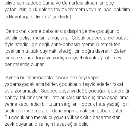
biliyorsun sadece Cuma ve Cumartesi aksamları geç
yatabilirsin, bu kuraldan taviz veremem yavrum, hadi bakalım
artık yatağa gidiyoruz” şeklinde)
Demokratik anne-babalar dış disiplin yerine çocuğun iç
disiplin geliştirmesini amaçlarlar. Çocuk sadece anne-babası
öyle istediği için değil, anne-babasını memnun etmekten
içsel bir mutluluk duymak istediği için doğru davranır. Zaten
bir süre sonra doğruyu yanlıştan içsel olarak ayırabilmeyi
benimsemiş olurlar.
Ayrıca bu anne-babalar çocukların neyi yapıp
yapamayacaklarını bilirler, çocuklarını teşvik ederler fakat
asla zorlamazlar. Sadece başarıyı değil, çocuğun gösterdiği
çabayı takdir ederler. Hatalar karşısında suçlama aşağılama
yerine kabul edici bir tutum sergilenir, çocuk hata yaptığı için
suçluluk hissetmez, bir daha yapmamak için çaba gösterir.
Bu çocukların merak duygusu yüksek olur, başarmaktan
zevk duyarlar, onlar için hayat eğlencelidir.