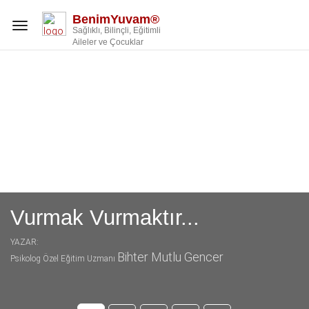
BenimYuvam®
Toggle
Sağlıklı, Bilinçli, Eğitimli
navigation
Aileler ve Çocuklar
Vurmak Vurmaktır...
Seçici Konuşmamazlık ( Seçici
Dilsizlik - Selective Mutizm )
YAZAR:
Bihter Mutlu Gencer
Psikolog Özel Eğitim Uzmanı
YAZAR:
Bihter Mutlu Gencer
Psikolog Özel Eğitim Uzmanı