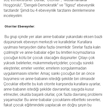
Hoşgörülü”, “Dengeli-Demokratik” ve “İlgisiz” ebeveynlik
tarzlarıdır. Şimdi bu 4 ebeveynlik tarzlarını derinlemesine
inceleyelim:
Otoriter Ebeveynler:
Bu grup içinde yer alan anne-babalar yukarıdaki eksen bazlı
düşünürsek ebeveyn merkezli ve kurallıdırlar. Kurallara
uyulması herşeyden daha fazla önemlidir. Sınırlar fazla kalın
çizilmiştir ve anne-babalar eğer bu limitleri koymazlarsa
çocuğun kötü bir çocuk olacağını düşünürler. Çıtayı çok
yüksek belirlerler, mükemmeliyetçidirler, çocuğu sürekli
eleştirirler, emirler verirler, emirlerin sorgulanmadan
uygulanmasını isterler. Amaç sanki çocuğun bir an önce
büyümesi ve anne-babanın istediği şekilde biri olmasıdır.
Çocuklar elbette bu katı otorite karşısında kurallara uyarlar,
anne-babanın istediği şekilde davranırlar, saygıda kusur
etmezler, okulda başarılı olurlar, çok fazla davranış problemi
yaşamazlar. Bu anne-babalar çocuklarını elbetteki severler,
fakat çocuk eğitimindeki yapılacak en doğru şeyin bu