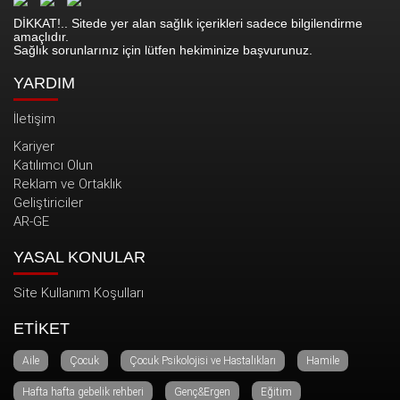
DİKKAT!.. Sitede yer alan sağlık içerikleri sadece bilgilendirme
amaçlıdır.
Sağlık sorunlarınız için lütfen hekiminize başvurunuz.
YARDIM
İletişim
Kariyer
Katılımcı Olun
Reklam ve Ortaklık
Geliştiriciler
AR-GE
YASAL KONULAR
Site Kullanım Koşulları
ETİKET
Aile
Çocuk
Çocuk Psikolojisi ve Hastalıkları
Hamile
Hafta hafta gebelik rehberi
Genç&Ergen
Eğitim