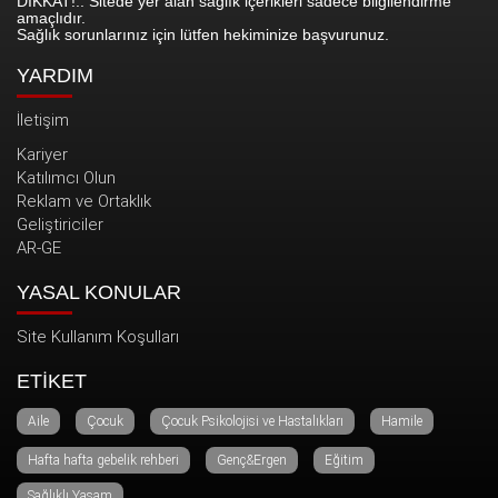
DİKKAT!.. Sitede yer alan sağlık içerikleri sadece bilgilendirme
amaçlıdır.
Sağlık sorunlarınız için lütfen hekiminize başvurunuz.
YARDIM
İletişim
Kariyer
Katılımcı Olun
Reklam ve Ortaklık
Geliştiriciler
AR-GE
YASAL KONULAR
Site Kullanım Koşulları
ETİKET
Aile
Çocuk
Çocuk Psikolojisi ve Hastalıkları
Hamile
Hafta hafta gebelik rehberi
Genç&Ergen
Eğitim
Sağlıklı Yaşam