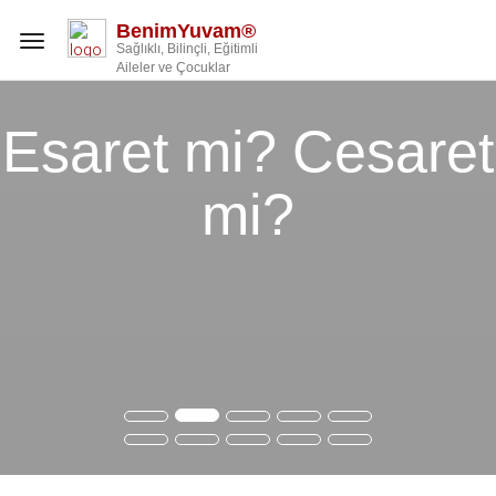
BenimYuvam®
Toggle
Sağlıklı, Bilinçli, Eğitimli
navigation
Aileler ve Çocuklar
Esaret mi? Cesaret
mi?