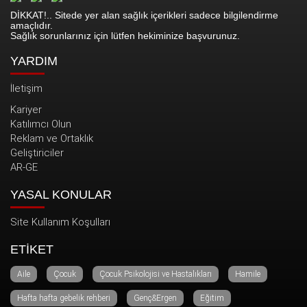
DİKKAT!.. Sitede yer alan sağlık içerikleri sadece bilgilendirme
amaçlıdır.
Sağlık sorunlarınız için lütfen hekiminize başvurunuz.
YARDIM
İletişim
Kariyer
Katılımcı Olun
Reklam ve Ortaklık
Geliştiriciler
AR-GE
YASAL KONULAR
Site Kullanım Koşulları
ETİKET
Aile
Çocuk
Çocuk Psikolojisi ve Hastalıkları
Hamile
Hafta hafta gebelik rehberi
Genç&Ergen
Eğitim