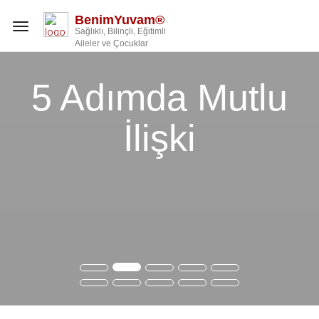
BenimYuvam®
Toggle
Sağlıklı, Bilinçli, Eğitimli
navigation
Aileler ve Çocuklar
5 Adımda Mutlu
İlişki