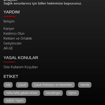
Sağlık sorunlarınız için lütfen hekiminize başvurunuz.
YARDIM
İletişim
Kariyer
Katılımcı Olun
Reklam ve Ortaklık
Geliştiriciler
AR-GE
YASAL KONULAR
Site Kullanım Koşulları
ETİKET
Aile
Çocuk
Çocuk Psikolojisi ve Hastalıkları
Hamile
Hafta hafta gebelik rehberi
Genç&Ergen
Eğitim
Sağlıklı Yaşam