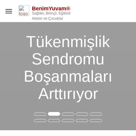
BenimYuvam®
Toggle
Sağlıklı, Bilinçli, Eğitimli
navigation
Aileler ve Çocuklar
Tükenmişlik
Sendromu
Boşanmaları
Arttırıyor