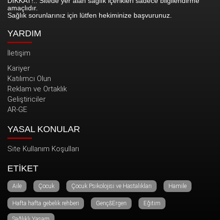
DİKKAT!.. Sitede yer alan sağlık içerikleri sadece bilgilendirme
amaçlıdır.
Sağlık sorunlarınız için lütfen hekiminize başvurunuz.
YARDIM
İletişim
Kariyer
Katılımcı Olun
Reklam ve Ortaklık
Geliştiriciler
AR-GE
YASAL KONULAR
Site Kullanım Koşulları
ETİKET
Aile
Çocuk
Çocuk Psikolojisi ve Hastalıkları
Hamile
Hafta hafta gebelik rehberi
Genç&Ergen
Eğitim
Sağlıklı Yaşam